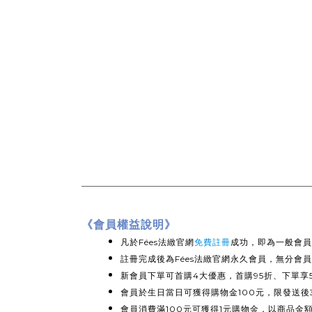
《會員權益說明》
凡於Fées法緻官網
免費註冊
成功，即為一般會員
註冊完成後為Fées法緻官網永久會員，無分會
新會員下單可首購4大優惠，首購95折、下單享
會員於生日當日可獲得購物金100元，限發送後
會員消費滿100元可獲得1元購物金，以商品金