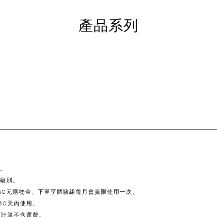
產品系列
。
員級別。
50元購物金
、下單享
體驗組每月會員限使用一次
。
30天內使用。
額計算不含運費。