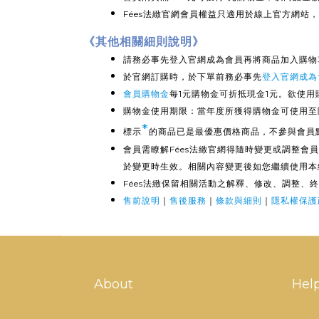
Fées法緻官網會員權益只適用於線上官方網站
《其他相關細則說
明
》
請務必事先
登入官網成為會員
再將商品加入購物
於官網訂購時，於下單前務必事先
登入官網成為
會員購物金
每1元購物金可折抵現金1元。欲使
購物金使用期限：當年度所獲得購物金可使用至
*
標示
的商品已是最優惠價格商品，不參與會員
會員需瞭解Fées法緻官網得隨時變更或調整
於變更時生效。相關內容變更後如您繼續使用本
Fées法緻保留相關活動之解釋、修改、調整、
售前說明
｜
售後服務
｜
條款與細則
｜
隱私權保護
About
Hel