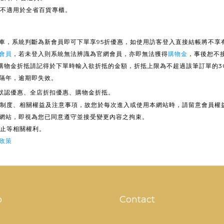
，不適用於全省百貨專櫃。
車，系統判斷為新會員即可下單享95折優惠，如使用訪客登入直接結帳將不享有
會員
，
若未登入則系統無法辨識為官網會員，亦即無法獲得
購物金
，事後恕不
用購物金折抵請記得於下單時輸入欲折抵的金額，折抵上限為不超過該筆訂單的3
隔年，逾期即失效。
默認優惠、全店折扣優惠、購物金折抵。
會員制度、相關權益及注意事項，故您於每次進入或使用本網站時，請留意會員
網站，即視為您已同意遵守並接受變更內容之拘束。
終止等相關權利。
政策
p
Contact