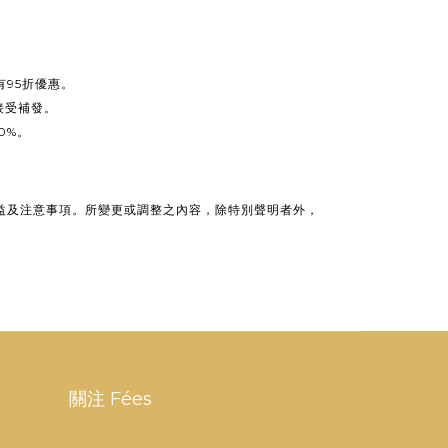
95折優惠。
接受補發
。
0%。
權益及注意事項。所變更或調整之內容，除特別聲明者外，
關注 Fées