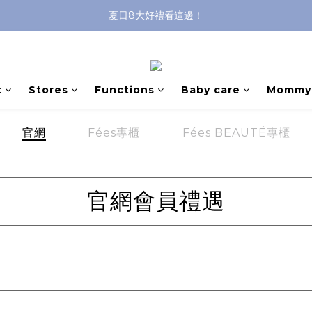
夏日8大好禮看這邊！
沐浴油單品限時9折！
8/8前 寶貝指定單品限時9折！
沐浴油單品限時9折！
t
Stores
Functions
Baby care
Mommy 
官網
Fées專櫃
Fées BEAUTÉ專櫃
官網會員禮遇