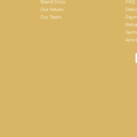
Brand Story
FAQ
Our Values
Deliv
Our Team
Paym
Retur
Terms
Anti-