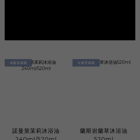
清新花香調
木質芳香調
諾曼第茉莉沐浴油
蘭斯岩蘭草沐浴油
240ml/520ml
520ml