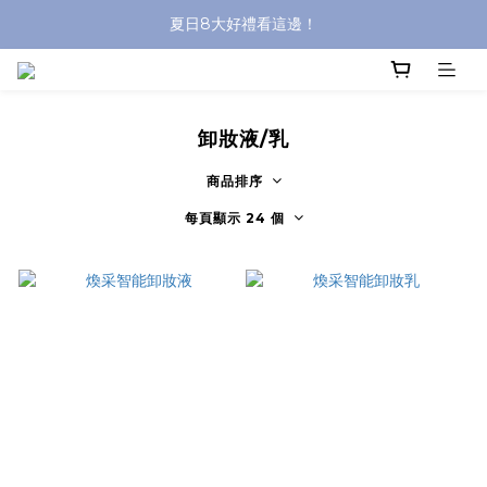
夏日8大好禮看這邊！
沐浴油單品限時9折！
8/8前 寶貝指定單品限時9折！
沐浴油單品限時9折！
卸妝液/乳
商品排序
每頁顯示 24 個