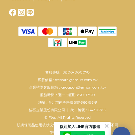
客服專線 : 0800-000078
客服信箱 : feescare@amun.com.tw
企業禮贈客服信箱：groupon@amun.com.tw
服務時間：週一~週五 8:30~17:30
地址 : 台北市內湖區瑞光路360號6樓
鉍富企業股份有限公司 ｜ 統一編號：84302752
© Fées. All Rights Reserved
肌膚保養品使用後狀況會依個人使用方法及肌膚狀況而有所不同
歡迎加入LINE官方帳號
並請配合正確使用方法