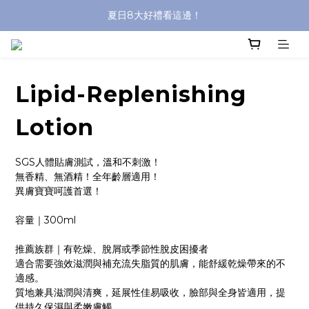
夏日8大好禮看這邊！
沐浴油單品限時9折！
8/8前 寶貝指定單品限時9折！
沐浴油單品限時9折！
Lipid-Replenishing
Lotion
SGS人體貼膚測試，溫和不刺激！
無香精、無酒精！全年齡層適用！
異膚寶寶呵護首選！
容量｜300ml
推薦族群｜有乾燥、脫屑或季節性脫皮困擾者
適合需要強效滋潤與補充流失脂質的肌膚，能舒緩乾燥帶來的不
適感。
質地兼具滋潤與清爽，延展性佳易吸收，臉部與全身皆適用，提
供持久保濕與柔嫩膚觸。