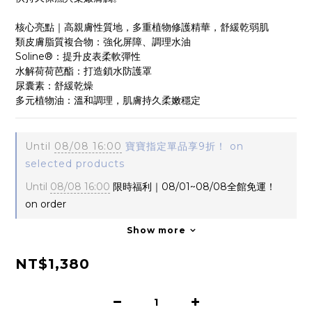
核心亮點｜高親膚性質地，多重植物修護精華，舒緩乾弱肌
類皮膚脂質複合物：強化屏障、調理水油
Soline®：提升皮表柔軟彈性
水解荷荷芭酯：打造鎖水防護罩
尿囊素：舒緩乾燥
多元植物油：溫和調理，肌膚持久柔嫩穩定
Until
08/08 16:00
寶寶指定單品享9折！ on
selected products
Until
08/08 16:00
限時福利｜08/01~08/08全館免運！
on order
Show more
NT$1,380