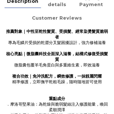
Description
details
Payment
Customer Reviews
推薦對象｜中性至乾性髮質、受損髮、經常染燙髮質脆弱
者
專為毛鱗片受損的乾澀分叉髮困擾設計，強力修補滋養
核心亮點｜微脂囊科技全面深入滋養，結構式修復受損髮
質
微脂囊包覆羊毛角蛋白與多重維生素，即效滋養
複合功效｜免沖洗配方，瞬效修護，一抹靚麗閃耀
精準修護，立即撫平乾粗毛躁，隨時隨地皆可使用
重點成分
．摩洛哥堅果油：為乾燥與脆弱髮絲注入修護能量，喚回
柔順潤澤