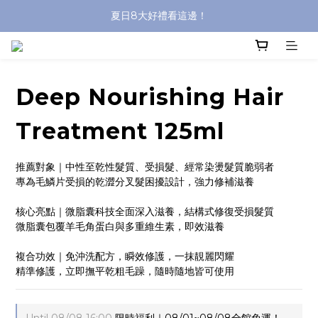
夏日8大好禮看這邊！
沐浴油單品限時9折！
8/8前 寶貝指定單品限時9折！
沐浴油單品限時9折！
Deep Nourishing Hair
Treatment 125ml
推薦對象｜中性至乾性髮質、受損髮、經常染燙髮質脆弱者
專為毛鱗片受損的乾澀分叉髮困擾設計，強力修補滋養
核心亮點｜微脂囊科技全面深入滋養，結構式修復受損髮質
微脂囊包覆羊毛角蛋白與多重維生素，即效滋養
複合功效｜免沖洗配方，瞬效修護，一抹靚麗閃耀
精準修護，立即撫平乾粗毛躁，隨時隨地皆可使用