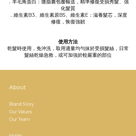
．羊毛角蛋白：微脂囊包覆輸送，精準修復受損秀髮、強
化髮質
．維生素B3、維生素原B5、維生素E：滋養髮芯，深度
修復，恢復強韌
使用方法
乾髮時使用，免沖洗，取用適量均勻抹於受損髮絲，日常
髮絲乾燥急救，或可加強於較嚴重的部位
About
Brand Story
Our Values
Our Team