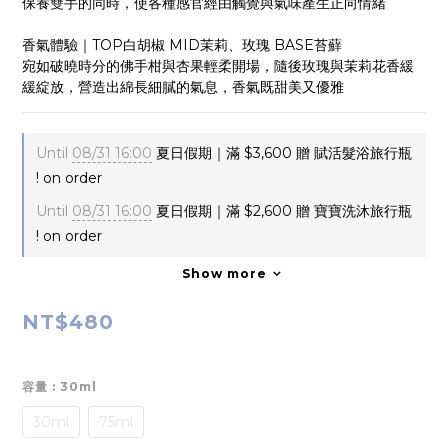
保養雙手的同時，使各種感官經由觸覺與氣味產生正向情緒
香氣體驗｜TOP白胡椒 MID茉莉、玫瑰 BASE苔蘚
宛如破曉時分的佛手柑與杏果輕柔開場，隨後玫瑰與茉莉花香緩
緩綻放，營造出綿長細膩的氣息，香氣既甜美又優雅
Until
08/31 16:00
夏日假期｜滿 $3,600 贈 賦活髮浴旅行瓶
! on order
Until
08/31 16:00
夏日假期｜滿 $2,600 贈 寶寶洗沐旅行瓶
! on order
Show more
NT$480
容量
: 30ml
30ml
75ml