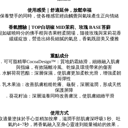
使用感受｜舒適延伸，放鬆幸福
保養雙手的同時，使各種感官經由觸覺與氣味產生正向情緒
香氣體驗｜TOP白胡椒 MID茉莉、玫瑰 BASE苔蘚
宛如破曉時分的佛手柑與杏果輕柔開場，隨後玫瑰與茉莉花香
緩緩綻放，營造出綿長細膩的氣息，香氣既甜美又優雅
重點成分
．可可脂精華CocoaDesign™：質地奶霜絲滑，細緻融入肌膚
與指緣，有效隔離冷風、乾燥及環境帶來的傷害
．水解荷荷芭酯：深層保濕，使肌膚更加柔軟光滑，增強柔韌
與彈性
．乳木果油：改善肌膚粗糙乾癢、龜裂，深層滋潤，形成天然
保護屏障
．葵花籽油：深層滋養同時改善膚況，使肌膚細緻平滑
使用方式
取適量塗抹於手心並稍加按摩，滋潤手部肌膚深呼吸3 秒、吐
氣約4~7秒，將香氣融入至身心靈達到能量補給的效果，