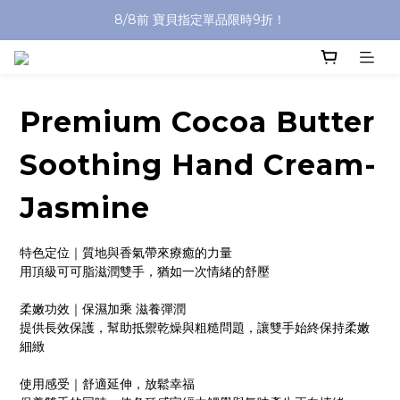
8/8前 寶貝指定單品限時9折！
沐浴油單品限時9折！
沐浴油單品限時9折！
Premium Cocoa Butter
Soothing Hand Cream-
Jasmine
特色定位｜質地與香氣帶來療癒的力量
用頂級可可脂滋潤雙手，猶如一次情緒的舒壓
柔嫩功效｜保濕加乘 滋養彈潤
提供長效保護，幫助抵禦乾燥與粗糙問題，讓雙手始終保持柔嫩
細緻
使用感受｜舒適延伸，放鬆幸福