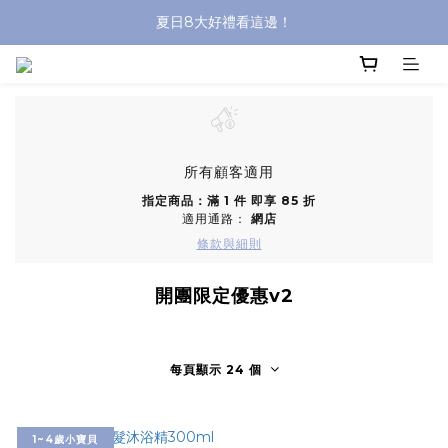
夏日8大好禮看這邊！
沐浴油單品限時9折！
8/8前 寶貝指定單品限時9折！
沐浴油單品限時9折！
所有顧客適用
指定商品：滿 1 件 即享 85 折
適用通路：
網店
條款與細則
開團限定優惠v2
每頁顯示 24 個
1~4歲小寶貝