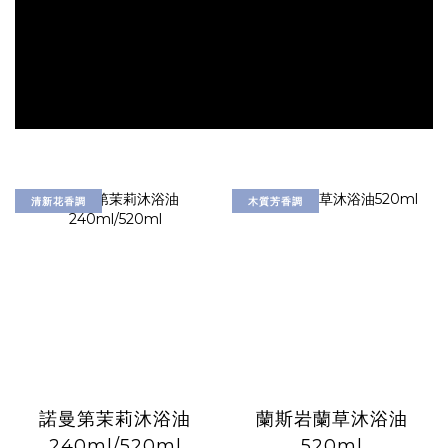
清新花香調
木質芳香調
諾曼第茉莉沐浴油
蘭斯岩蘭草沐浴油
240ml/520ml
520ml