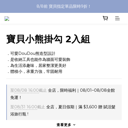
8/8前 寶貝指定單品限時9折！
沐浴油單品限時9折！
沐浴油單品限時9折！
寶貝小熊掛勾 2入組
．可愛DouDou熊造型設計
．是收納工具也能作為牆面可愛裝飾
．為生活添趣味，居家整潔更美好
．體積小，承重力強，牢固耐用
至
08/08 16:00
截止
全店，限時福利｜08/01~08/08全館
免運！
至
08/31 16:00
截止
全店，夏日假期｜滿 $3,600 贈 賦活髮
浴旅行瓶 !
查看更多