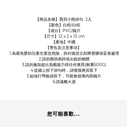
【商品名稱】寶貝小熊掛勾 2入
【顏色】白粉/白棕
【成分】PVC/鐵片
【尺寸】12 x 2 x 13 cm
【產地】中國
【警告及注意事項】
1.為避免嬰幼兒產生窒息危險，拆封後請立刻將塑膠袋妥善處理
2.請勿懸掛易碎或尖銳的物體
3.請勿施加超出負載能力得任何東西(耐重500G)
4.從牆上拆下掛勾時，請慢慢將其取下
5.如強行彎曲或拆下，可能會損壞內部鐵片
6.請遠離火源
您可能喜歡...