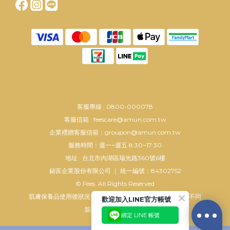
客服專線 : 0800-000078
客服信箱 : feescare@amun.com.tw
企業禮贈客服信箱：groupon@amun.com.tw
服務時間：週一~週五 8:30~17:30
地址 : 台北市內湖區瑞光路360號6樓
鉍富企業股份有限公司 ｜ 統一編號：84302752
© Fées. All Rights Reserved
肌膚保養品使用後狀況會依個人使用方法及肌膚狀況而有所不同
歡迎加入LINE官方帳號
並請配合正確使用方法
綁定 LINE 帳號