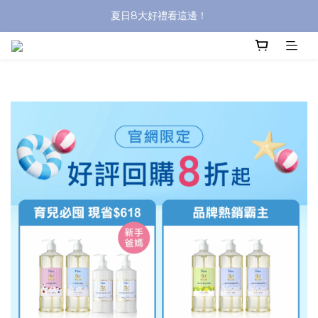
夏日8大好禮看這邊！
沐浴油單品限時9折！
8/8前 寶貝指定單品限時9折！
沐浴油單品限時9折！