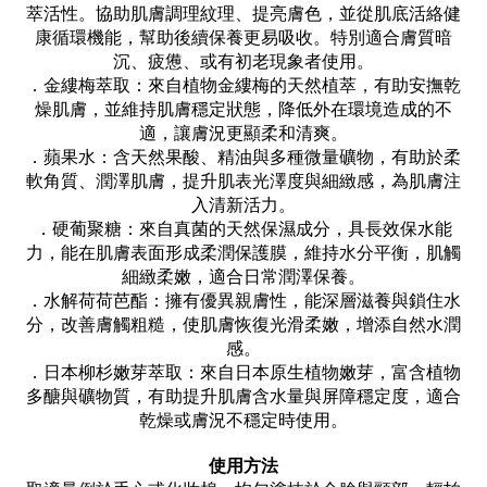
萃活性。協助肌膚調理紋理、提亮膚色，並從肌底活絡健
康循環機能，幫助後續保養更易吸收。特別適合膚質暗
沉、疲憊、或有初老現象者使用。
．金縷梅萃取：來自植物金縷梅的天然植萃，有助安撫乾
燥肌膚，並維持肌膚穩定狀態，降低外在環境造成的不
適，讓膚況更顯柔和清爽。
．蘋果水：含天然果酸、精油與多種微量礦物，有助於柔
軟角質、潤澤肌膚，提升肌表光澤度與細緻感，為肌膚注
入清新活力。
．硬葡聚糖：來自真菌的天然保濕成分，具長效保水能
力，能在肌膚表面形成柔潤保護膜，維持水分平衡，肌觸
細緻柔嫩，適合日常潤澤保養。
．
水解荷荷芭酯：擁有優異親膚性，能深層滋養與鎖住水
分，改善膚觸粗糙，使肌膚恢復光滑柔嫩，增添自然水潤
感。
．日本柳杉嫩芽萃取：來自日本原生植物嫩芽，富含植物
多醣與礦物質，有助提升肌膚含水量與屏障穩定度，適合
乾燥或膚況不穩定時使用。
使用方法