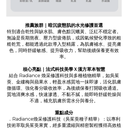
推薦族群｜暗沉疲態肌的水光修護首選
特別適合乾性與缺水肌、膚色黯沉蠟黃、泛紅不穩定者。
無論是長期熬夜、壓力型疲倦肌，或因氣候變化導致的粗
糙乾荒，都能透過此款導入型精露，為肌膚補水、提亮膚
色，同時舒緩敏感、提升吸收力，幫助後續保養更有效
率。
核心亮點｜法式科技美學Ｘ漢方草本智慧
結合 Radiance 煥采修護科技與多種植物精華，如吳茱
萸、金縷梅與蘋果水，輕盈水感質地一抹即滲，活化肌膚
微循環、強化養分吸收效率，為後續保養打開吸收通道。
質地清爽水感，快速滲透、不黏不膩，能即時舒緩乾燥與
不適，補充肌膚所需水分與養分。
重點成分
．Radiance煥采修護科技（吳茱萸種子精華）：以專利
技術萃取吳茱萸果實，經多重濃縮與精密製程獲得高效植