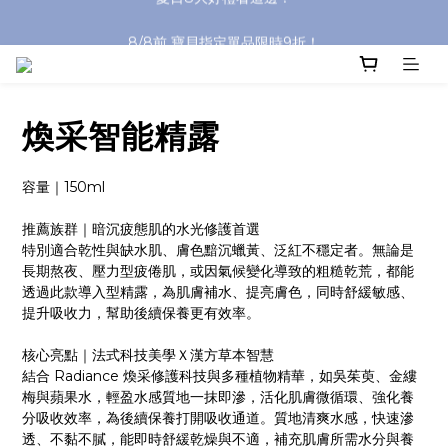
8/8前 寶貝指定單品限時9折！
沐浴油單品限時9折！
沐浴油單品限時9折！
煥采智能精露
容量｜150ml
推薦族群｜暗沉疲態肌的水光修護首選
特別適合乾性與缺水肌、膚色黯沉蠟黃、泛紅不穩定者。無論是
長期熬夜、壓力型疲倦肌，或因氣候變化導致的粗糙乾荒，都能
透過此款導入型精露，為肌膚補水、提亮膚色，同時舒緩敏感、
提升吸收力，幫助後續保養更有效率。
核心亮點｜法式科技美學Ｘ漢方草本智慧
結合 Radiance 煥采修護科技與多種植物精華，如吳茱萸、金縷
梅與蘋果水，輕盈水感質地一抹即滲，活化肌膚微循環、強化養
分吸收效率，為後續保養打開吸收通道。質地清爽水感，快速滲
透、不黏不膩，能即時舒緩乾燥與不適，補充肌膚所需水分與養