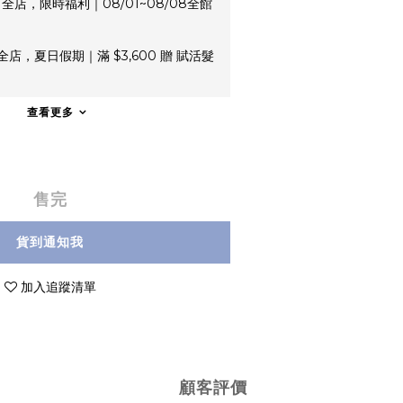
全店，限時福利｜08/01~08/08全館
全店，夏日假期｜滿 $3,600 贈 賦活髮
查看更多
售完
貨到通知我
加入追蹤清單
顧客評價