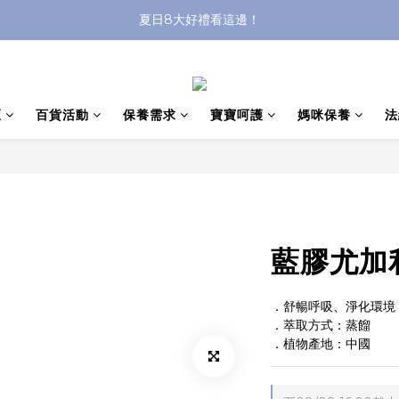
沐浴油單品限時9折！
8/8前 寶貝指定單品限時9折！
沐浴油單品限時9折！
區
百貨活動
保養需求
寶寶呵護
媽咪保養
法
藍膠尤加利
．舒暢呼吸、淨化環境
．萃取方式：蒸餾 
．植物產地：中國