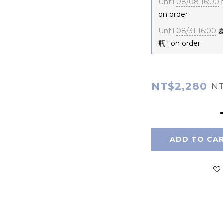
Until
08/08 16:00
on order
Until
08/31 16:00
夏
瓶 ! on order
NT$2,280
NT
ADD TO CA