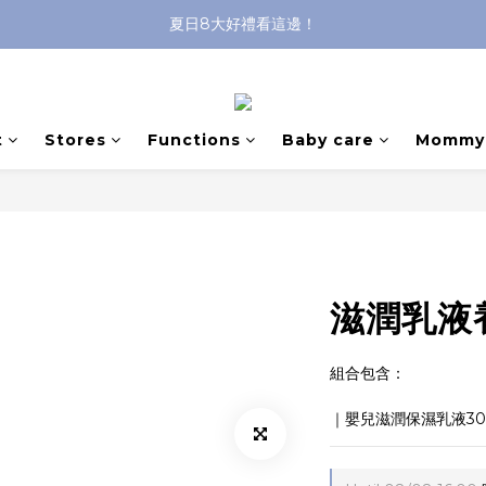
8/8前 寶貝指定單品限時9折！
沐浴油單品限時9折！
沐浴油單品限時9折！
t
Stores
Functions
Baby care
Mommy 
滋潤乳液
組合包含：
｜嬰兒滋潤保濕乳液300