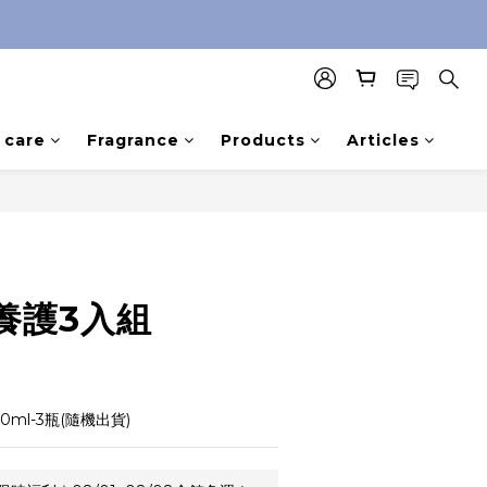
care
Fragrance
Products
Articles
BUY NOW
養護3入組
ml-3瓶(隨機出貨)