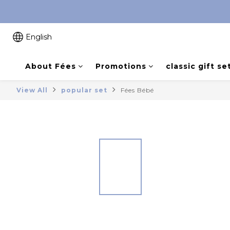
English
About Fées
Promotions
classic gift se
View All
popular set
Fées Bébé