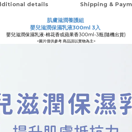
ditional details
Shipping & Pay
肌膚滋潤養護組
嬰兒滋潤保濕乳液300ml 3入
嬰兒滋潤保濕乳液-棉花香或蘋果香300ml-3瓶(隨機出貨)
<圖片僅供參考 商品請以實物為主>