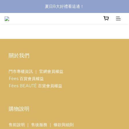
夏日8大好禮看這邊！
沐浴油單品限時9折！
8/8前 寶貝指定單品限時9折！
沐浴油單品限時9折！
關於我們
門市專櫃資訊
｜
官網會員權益
Fées 百貨會員權益
Fées BEAUTÉ 百貨會員權益
購物說明
售前說明
｜
售後服務
｜
條款與細則